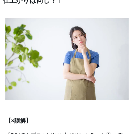
仕上がりは同じ？」
【×誤解】